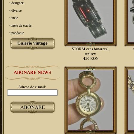
• designeri
• diverse
• inele
• inele de esarfe
• pandante
Galerie vintage
STORM ceas binar xxl,
unisex
450 RON
ABONARE NEWS
Adresa de e-mail: