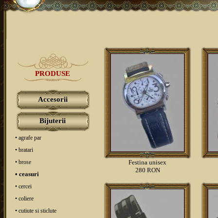
PRODUSE
Accesorii
Bijuterii
• agrafe par
• bratari
• brose
Festina unisex
280 RON
• ceasuri
• cercei
• coliere
• cutiute si sticlute